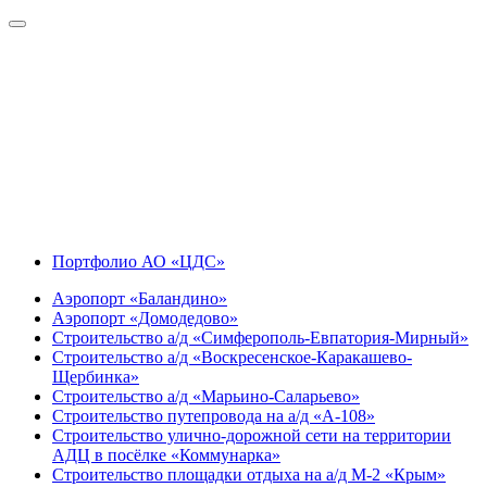
Портфолио АО «ЦДС»
Аэропорт «Баландино»
Аэропорт «Домодедово»
Строительство а/д «Симферополь-Евпатория-Мирный»
Строительство а/д «Воскресенское-Каракашево-
Щербинка»
Строительство а/д «Марьино-Саларьево»
Строительство путепровода на а/д «А-108»
Строительство улично-дорожной сети на территории
АДЦ в посёлке «Коммунарка»
Строительство площадки отдыха на а/д М-2 «Крым»