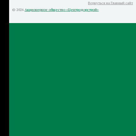
Вернуться на Главный сайт
© 2026
Акционерное общество «Центродорстрой»