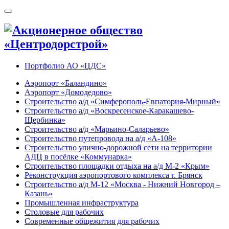
Портфолио АО «ЦДС»
Аэропорт «Баландино»
Аэропорт «Домодедово»
Строительство а/д «Симферополь-Евпатория-Мирный»
Строительство а/д «Воскресенское-Каракашево-
Щербинка»
Строительство а/д «Марьино-Саларьево»
Строительство путепровода на а/д «А-108»
Строительство улично-дорожной сети на территории
АДЦ в посёлке «Коммунарка»
Строительство площадки отдыха на а/д М-2 «Крым»
Реконструкция аэропортового комплекса г. Брянск
Строительство а/д М-12 «Москва - Нижний Новгород –
Казань»
Промышленная инфраструктура
Cтоловые для рабочих
Современные общежития для рабочих