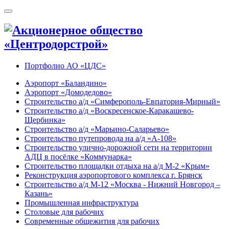
Портфолио АО «ЦДС»
Аэропорт «Баландино»
Аэропорт «Домодедово»
Строительство а/д «Симферополь-Евпатория-Мирный»
Строительство а/д «Воскресенское-Каракашево-
Щербинка»
Строительство а/д «Марьино-Саларьево»
Строительство путепровода на а/д «А-108»
Строительство улично-дорожной сети на территории
АДЦ в посёлке «Коммунарка»
Строительство площадки отдыха на а/д М-2 «Крым»
Реконструкция аэропортового комплекса г. Брянск
Строительство а/д М-12 «Москва - Нижний Новгород –
Казань»
Промышленная инфраструктура
Cтоловые для рабочих
Современные общежития для рабочих