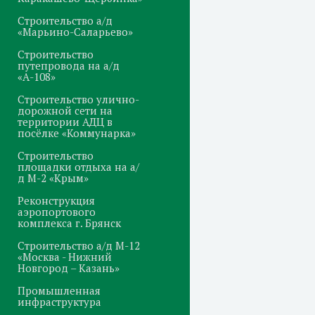
Строительство а/д
«Марьино-Саларьево»
Строительство
путепровода на а/д
«А-108»
Строительство улично-
дорожной сети на
территории АДЦ в
посёлке «Коммунарка»
Строительство
площадки отдыха на а/
д М-2 «Крым»
Реконструкция
аэропортового
комплекса г. Брянск
Строительство а/д М-12
«Москва - Нижний
Новгород – Казань»
Промышленная
инфраструктура