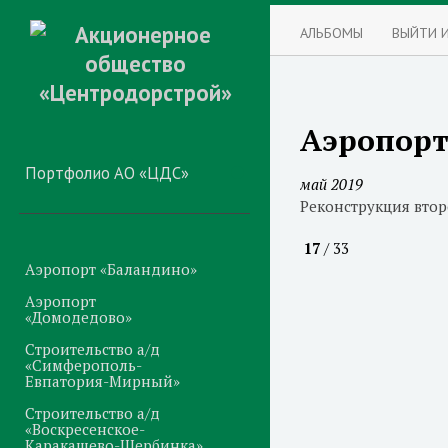
АЛЬБОМЫ
ВЫЙТИ 
Аэропорт
Портфолио АО «ЦДС»
май 2019
Реконструкция втор
17
/ 33
Аэропорт «Баландино»
Аэропорт
«Домодедово»
Строительство а/д
«Симферополь-
Евпатория-Мирный»
Строительство а/д
«Воскресенское-
Каракашево-Щербинка»