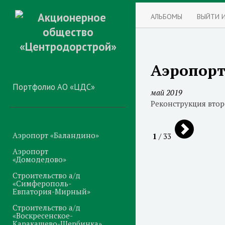
АЛЬБОМЫ
ВЫЙТИ 
Аэропорт
Портфолио АО «ЦДС»
май 2019
Реконструкция втор
Аэропорт «Баландино»
1
/ 33
Аэропорт
«Домодедово»
Строительство а/д
«Симферополь-
Евпатория-Мирный»
Строительство а/д
«Воскресенское-
Каракашево-Щербинка»