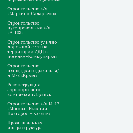
Строительство а/д
«Марьино-Саларьево»
Строительство
путепровода на а/д
«А-108»
Строительство улично-
дорожной сети на
территории АДЦ в
посёлке «Коммунарка»
Строительство
площадки отдыха на а/
д М-2 «Крым»
Реконструкция
аэропортового
комплекса г. Брянск
Строительство а/д М-12
«Москва - Нижний
Новгород – Казань»
Промышленная
инфраструктура