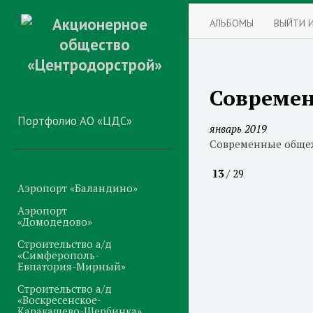
АЛЬБОМЫ
ВЫЙТИ 
Современ
Портфолио АО «ЦДС»
январь 2019
Современные общеж
13
/ 29
Аэропорт «Баландино»
Аэропорт
«Домодедово»
Строительство а/д
«Симферополь-
Евпатория-Мирный»
Строительство а/д
«Воскресенское-
Каракашево-Щербинка»