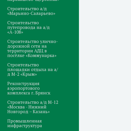
Строительство а/д
«Марьино-Саларьево»
Строительство
путепровода на а/д
«А-108»
Строительство улично-
дорожной сети на
территории АДЦ в
посёлке «Коммунарка»
Строительство
площадки отдыха на а/
д М-2 «Крым»
Реконструкция
аэропортового
комплекса г. Брянск
Строительство а/д М-12
«Москва - Нижний
Новгород – Казань»
Промышленная
инфраструктура