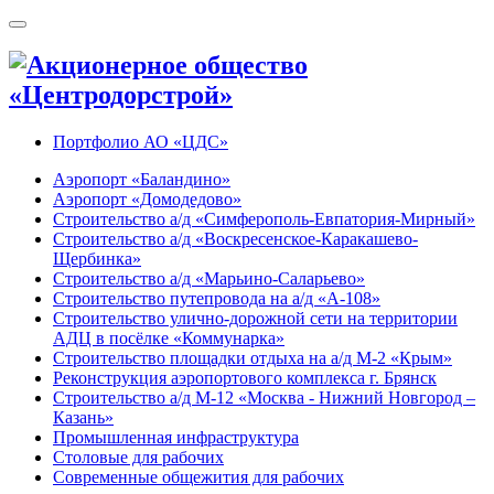
Портфолио АО «ЦДС»
Аэропорт «Баландино»
Аэропорт «Домодедово»
Строительство а/д «Симферополь-Евпатория-Мирный»
Строительство а/д «Воскресенское-Каракашево-
Щербинка»
Строительство а/д «Марьино-Саларьево»
Строительство путепровода на а/д «А-108»
Строительство улично-дорожной сети на территории
АДЦ в посёлке «Коммунарка»
Строительство площадки отдыха на а/д М-2 «Крым»
Реконструкция аэропортового комплекса г. Брянск
Строительство а/д М-12 «Москва - Нижний Новгород –
Казань»
Промышленная инфраструктура
Cтоловые для рабочих
Современные общежития для рабочих