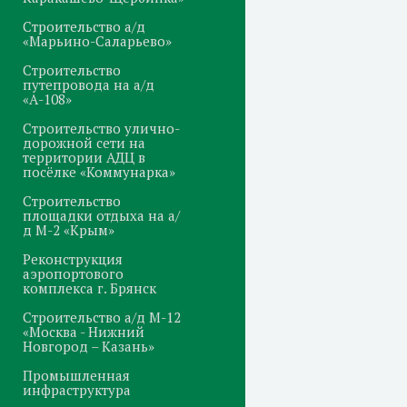
Строительство а/д
«Марьино-Саларьево»
Строительство
путепровода на а/д
«А-108»
Строительство улично-
дорожной сети на
территории АДЦ в
посёлке «Коммунарка»
Строительство
площадки отдыха на а/
д М-2 «Крым»
Реконструкция
аэропортового
комплекса г. Брянск
Строительство а/д М-12
«Москва - Нижний
Новгород – Казань»
Промышленная
инфраструктура