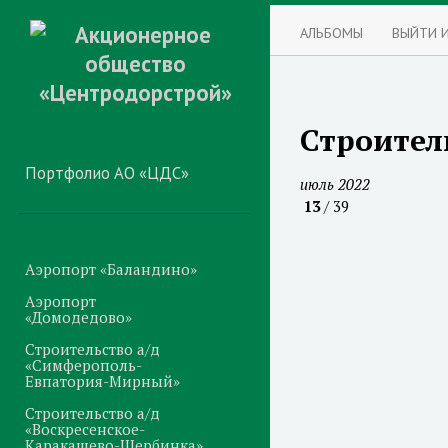
АЛЬБОМЫ
ВЫЙТИ 
Строител
Портфолио АО «ЦДС»
июль 2022
13
/ 39
Аэропорт «Баландино»
Аэропорт
«Домодедово»
Строительство а/д
«Симферополь-
Евпатория-Мирный»
Строительство а/д
«Воскресенское-
Каракашево-Щербинка»