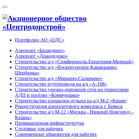
Портфолио АО «ЦДС»
Аэропорт «Баландино»
Аэропорт «Домодедово»
Строительство а/д «Симферополь-Евпатория-Мирный»
Строительство а/д «Воскресенское-Каракашево-
Щербинка»
Строительство а/д «Марьино-Саларьево»
Строительство путепровода на а/д «А-108»
Строительство улично-дорожной сети на территории
АДЦ в посёлке «Коммунарка»
Строительство площадки отдыха на а/д М-2 «Крым»
Реконструкция аэропортового комплекса г. Брянск
Строительство а/д М-12 «Москва - Нижний Новгород –
Казань»
Промышленная инфраструктура
Cтоловые для рабочих
Современные общежития для рабочих