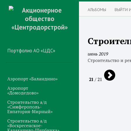
АЛЬБОМЫ
ВЫЙТИ 
Строител
Портфолио АО «ЦДС»
июнь 2019
Строительство и р
Аэропорт «Баландино»
21
/ 21
Аэропорт
«Домодедово»
Строительство а/д
«Симферополь-
Евпатория-Мирный»
Строительство а/д
«Воскресенское-
Каракашево-Щербинка»