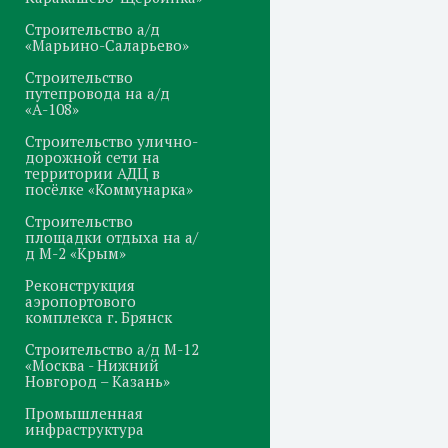
Строительство а/д
«Марьино-Саларьево»
Строительство
путепровода на а/д
«А-108»
Строительство улично-
дорожной сети на
территории АДЦ в
посёлке «Коммунарка»
Строительство
площадки отдыха на а/
д М-2 «Крым»
Реконструкция
аэропортового
комплекса г. Брянск
Строительство а/д М-12
«Москва - Нижний
Новгород – Казань»
Промышленная
инфраструктура