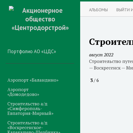
АЛЬБОМЫ
ВЫЙТИ 
Строитель
Портфолио АО «ЦДС»
август 2022
Строительство путе
— Воскресенск — Ми
Аэропорт «Баландино»
3
/ 6
Аэропорт
«Домодедово»
Строительство а/д
«Симферополь-
Евпатория-Мирный»
Строительство а/д
«Воскресенское-
Каракашево-Щербинка»