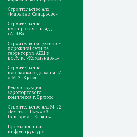
Строительство а/д
«Марьино-Саларьево»
Строительство
путепровода на а/д
«А-108»
Строительство улично-
дорожной сети на
территории АДЦ в
посёлке «Коммунарка»
Строительство
площадки отдыха на а/
д М-2 «Крым»
Реконструкция
аэропортового
комплекса г. Брянск
Строительство а/д М-12
«Москва - Нижний
Новгород – Казань»
Промышленная
инфраструктура