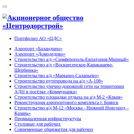
Портфолио АО «ЦДС»
Аэропорт «Баландино»
Аэропорт «Домодедово»
Строительство а/д «Симферополь-Евпатория-Мирный»
Строительство а/д «Воскресенское-Каракашево-
Щербинка»
Строительство а/д «Марьино-Саларьево»
Строительство путепровода на а/д «А-108»
Строительство улично-дорожной сети на территории
АДЦ в посёлке «Коммунарка»
Строительство площадки отдыха на а/д М-2 «Крым»
Реконструкция аэропортового комплекса г. Брянск
Строительство а/д М-12 «Москва - Нижний Новгород –
Казань»
Промышленная инфраструктура
Cтоловые для рабочих
Современные общежития для рабочих