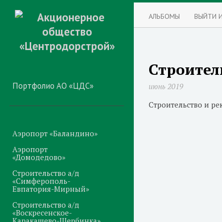
АЛЬБОМЫ
ВЫЙТИ 
Строител
Портфолио АО «ЦДС»
июнь 2019
Строительство и р
Аэропорт «Баландино»
Аэропорт
«Домодедово»
Строительство а/д
«Симферополь-
Евпатория-Мирный»
Строительство а/д
«Воскресенское-
Каракашево-Щербинка»