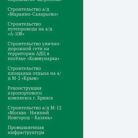
Строительство а/д
«Марьино-Саларьево»
Строительство
путепровода на а/д
«А-108»
Строительство улично-
дорожной сети на
территории АДЦ в
посёлке «Коммунарка»
Строительство
площадки отдыха на а/
д М-2 «Крым»
Реконструкция
аэропортового
комплекса г. Брянск
Строительство а/д М-12
«Москва - Нижний
Новгород – Казань»
Промышленная
инфраструктура