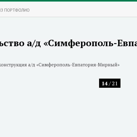
ИЗ ПОРТФОЛИО
ьство а/д «Симферополь-Ев
еконструкция а/д «Симферополь-Евпатория-Мирный»
14
/ 21